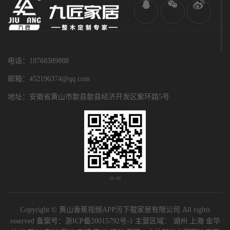
电话：18768389888
邮箱：452196374@qq.com
地址：安徽省黄山市歙县歙县经济开发区紫环路5号
扫一扫
Copyright © 黄山香蕉视频APP污下载家居有限公司 All rights
reserved 备案号：
浙ICP备20015792号-1
主营区域：
湖州
上海
金华