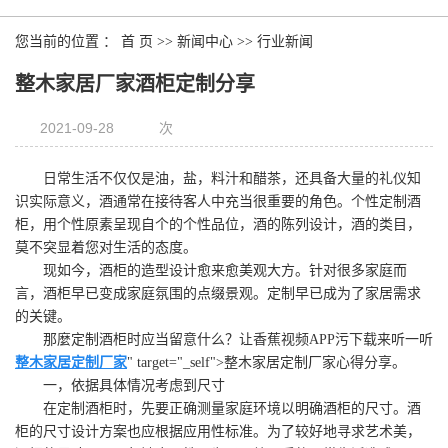
您当前的位置 ：
首 页
>>
新闻中心
>>
行业新闻
整木家居厂家酒柜定制分享
2021-09-28
次
日常生活不仅仅是油，盐，料汁和醋茶，还具备大量的礼仪知
识实际意义，酒通常在接待客人中充当很重要的角色。个性定制酒
柜，用个性原素呈现自个的个性品位，酒的陈列设计，酒的类目，
莫不突显着您对生活的态度。
现如今，酒柜的造型设计愈来愈美观大方。针对很多家庭而
言，酒柜早已变成家庭氛围的点缀景观。定制早已成为了家居需求
的关键。
那麼定制酒柜时应当留意什么？让香蕉视频APP污下载来听一听
整木家居定制厂家
" target="_self">整木家居定制厂家心得分享。
一，依据具体情况考虑到尺寸
在定制酒柜时，先要正确测量家庭环境以明确酒柜的尺寸。酒
柜的尺寸设计方案也应根据应用性标准。为了较好地寻求艺术美，