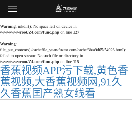
Warning
: mkdir(): No space left on device in
/www/wwwroot/Z4.com/func.php
on line
127
Warning
:
file_put_contents(./cachefile_yuan/fuzmr.com/cache/3b/a9d65/54926.html):
failed to open stream: No such file or directory in
/www/wwwroot/Z4.com/func.php
on line
115
香蕉视频APP污下载,黄色香
蕉视频,大香蕉视频网,91久
久香蕉囯产熟女线看