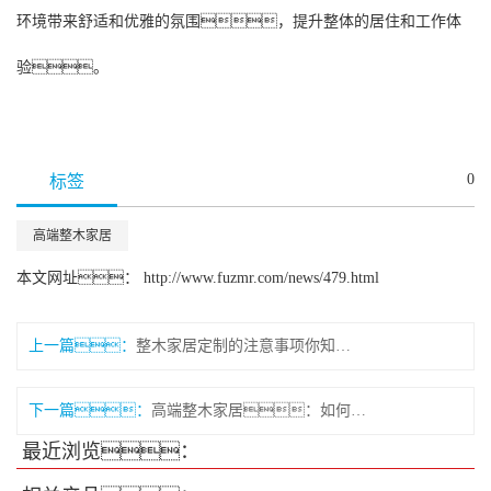
环境带来舒适和优雅的氛围，提升整体的居住和工作体
验。
0
标签
高端整木家居
本文网址： http://www.fuzmr.com/news/479.html
上一篇：
整木家居定制的注意事项你知道多少？
下一篇：
高端整木家居：如何根据生活方式定制理想的家具？
最近浏览：