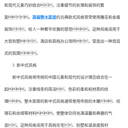
和现代元素巧妙结合，注重细节的处理和装饰的繁
复。
高端整木家居
的古典欧式风格常常使用雕花和金属
装饰，给人一种奢华优雅的感觉。这种风格适用于
大型别墅、酒店和高档办公场所，营造出一种宫廷
式的氛围。
3. 新中式风格
新中式风格将传统的中国元素和现代的设计理念结合在一
起，注重线条的简洁、色彩的柔和和材质的纹
理。整木家居的新中式风格通常使用传统的木雕、纹
理石和丝绸等材料，使整体空间充满温馨和典雅的气
息。这种风格适用于高档住宅、别墅和温泉度假村