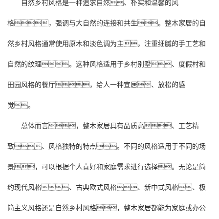
自然乡村风格是一种追求自然、朴实和温馨的风
格，强调与大自然的连接和共生。整木家居的自
然乡村风格通常使用原木和淡色调为主，注重细腻的手工艺和
自然的纹理。这种风格适用于乡村别墅、度假村和
田园风格的餐厅，给人一种宜居、放松的感
觉。
总体而言，整木家居具有品质高、工艺精
致、风格独特的特点。不同的风格适用于不同的场
景，可以根据个人喜好和家庭需求进行选择。无论是简
约现代风格、古典欧式风格、新中式风格、极
简主义风格还是自然乡村风格，整木家居都能为家庭或办公