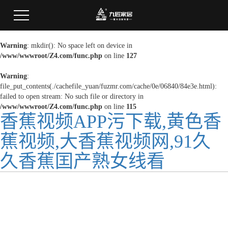
Warning
: mkdir(): No space left on device in
/www/wwwroot/Z4.com/func.php
on line
127
Warning
:
file_put_contents(./cachefile_yuan/fuzmr.com/cache/0e/06840/84e3e.html):
failed to open stream: No such file or directory in
/www/wwwroot/Z4.com/func.php
on line
115
香蕉视频APP污下载,黄色香
蕉视频,大香蕉视频网,91久
久香蕉囯产熟女线看