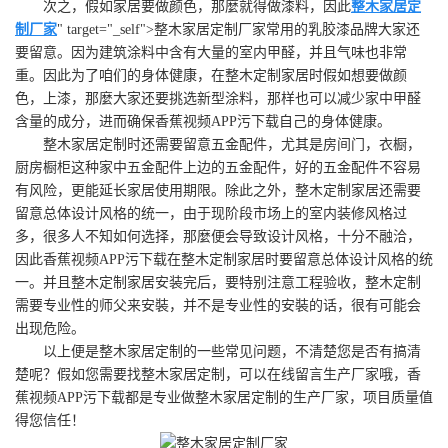
次之，假如家居要做颜色，那麼就得做漆料，因此
整木家居定
制厂家
" target="_self">整木家居定制厂家常用的乳胶漆品牌大家还
要留意。因为建筑涂料中含有大量的室内甲醛，并且气味也非常
重。因此为了咱们的身体健康，在整木定制家居时假如想要做颜
色，上漆，那麼大家还要挑选新型涂料，那样也可以减少家中甲醛
含量的成分，进而确保香蕉视频APP污下载自己的身体健康。
整木家居定制时还需要留意五金配件，尤其是房间门，衣橱，
厨房橱柜这种家中五金配件上边的五金配件，好的五金配件不容易
有风险，更能延长家居使用期限。除此之外，整木定制家居还需要
留意总体设计风格的统一，由于现阶段市场上的室内装修风格过
多，很多人不知如何选择，那麼便会导致设计风格，十分不融洽，
因此香蕉视频APP污下载在整木定制家居时要留意总体设计风格的统
一。并且整木定制家居安装完后，要特别注意工程验收，整木定制
需要专业性的师父来安裝，并不是专业性的安裝的话，很有可能会
出现危险。
以上便是整木家居定制的一些常见问题，不清楚您是否有搞清
楚呢？假如您需要找整木家居定制，可以在线留言生产厂家哦，香
蕉视频APP污下载都是专业做整木家居定制的生产厂家，项目质量值
得您信任！