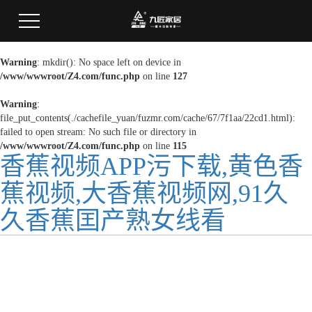
Warning
: mkdir(): No space left on device in
/www/wwwroot/Z4.com/func.php
on line
127
Warning
:
file_put_contents(./cachefile_yuan/fuzmr.com/cache/67/7f1aa/22cd1.html):
failed to open stream: No such file or directory in
/www/wwwroot/Z4.com/func.php
on line
115
香蕉视频APP污下载,黄色香
蕉视频,大香蕉视频网,91久
久香蕉囯产熟女线看