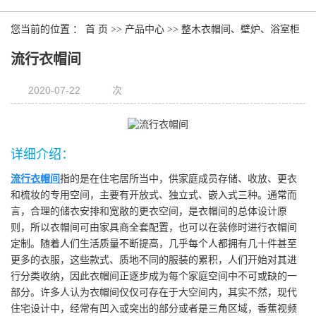
您当前的位置 ：
首 页
>>
产品中心
>>
整木衣帽间、壁炉、浴室柜
流行衣帽间
2020-07-22
次
详细介绍：
流行衣帽间
指的是在住宅居所当中，供家庭成员存储、收放、更衣
和梳妆的专用空间，主要有开放式、独立式、嵌入式三种。通常而
言，合理的储衣安排和宽敞的更衣空间，是衣帽间的总体设计原
则，所以衣帽间可由家具商全套配置，也可以在装修时进行衣帽间
定制。随着人们生活质量不断提高，几乎每个人都拥有几十件甚至
更多的衣服，这些款式、质地不同的服装的累积，人们开始对其进
行分类收纳，因此衣帽间正逐步成为每个家庭空间中不可或缺的一
部分。许多人认为衣帽间仅仅可存在于大空间内，其实不然，现代
住宅设计中，经常有凹入或突出的部分或者是三角区域，香蕉视频