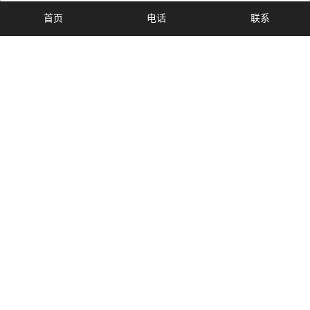
首页
电话
联系
您当前的位置 ：
首 页
>> 标签搜索
2018
为你详细介绍
2018
的产品分类,包括
2018
下的所有产品的
用途、型号、范围、图片、新闻及价格。同时香蕉视频APP污下
载还为您精选了
2018
分类的行业资讯、价格行情、展会信息、图
片资料等，在全国地区获得用户好评，欲了解更多详细信息,请点