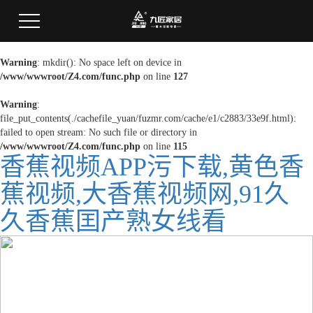
Warning
: mkdir(): No space left on device in
/www/wwwroot/Z4.com/func.php
on line
127
Warning
:
file_put_contents(./cachefile_yuan/fuzmr.com/cache/e1/c2883/33e9f.html):
failed to open stream: No such file or directory in
/www/wwwroot/Z4.com/func.php
on line
115
香蕉视频APP污下载,黄色香
蕉视频,大香蕉视频网,91久
久香蕉囯产熟女线看