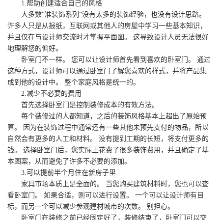
1.帮助创建适合自己的风格
大多数“准装饰系列”没有太多的装饰经验，也没有设计思路。
许多人只是从报纸，互联网或其他人的房屋中学习一些基本知识，
并且仅在与设计师交流时才掌握平面图。 这导致设计人员无法很好
地理解您的偏好。
卧室门不一样。 您可以让设计师首先看到喜欢的卧室门。 通过
这种方式，设计师可以通过卧室门了解您喜欢的样式，并将产品集
成到他的设计中。 整个家庭风格是统一的。
2.减少不必要的费用
首先选择卧室门是控制装修成本的有效方法。
每个装修过的人都知道，之后的装饰风格基本上超出了原始预
算。 因为在装饰过程中通常还有一些其他未预先支付的物品，所以
自然会有更多的人工和材料。 没有提到工期的长短，将支付更多的
钱。 选择卧室门后，您实际上花费了很多装饰费用，并且确定了基
本图案，从而避免了许多不必要的添加。
3.可以提前半个月住在新房子里
家具市场本质上是全面的。 当您购买建筑材料时，您也可以查
看卧室门。 如果合适，则可以进行设置。 一个可以让设计师有目
标，而另一个可以减少参观建材城市的次数。 别担心。
卧室门在装修之前已经固定好了，装修结束了，卧室门可以交