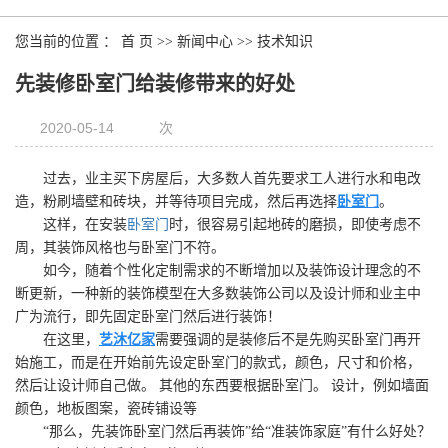
您当前的位置 ：
首 页
>>
新闻中心
>>
技术知识
先装修卧室门给装修带来的好处
2020-05-14
次
过去，业主买下房屋后，大多数人首先要求工人进行水和电改
造，粉刷墙壁和砖块，并等待项目完成，然后再选择
卧室门
。
这样，在安装
卧室门
时，很容易引起地砖的磨损，即使考虑不
周，其装饰风格也与卧室门不符。
如今，随着个性化定制需求的不断增加以及装饰设计理念的不
断更新，一种新的装饰模型在大多数装饰公司以及设计师和业主中
广为流行，即先固定卧室门然后进行装饰！
在这里，
艺沐亿家
需要强调的是装修后不是先购买卧室门再开
始施工，而是在开始前先设定卧室门的款式，颜色，尺寸和价格，
然后让设计师自己做。 其他的东西要根据卧室门。 设计，例如墙面
颜色，地板图案，瓷砖铺设等
“那么，先装饰卧室门然后再装饰”给“准装饰家庭”有什么好处？