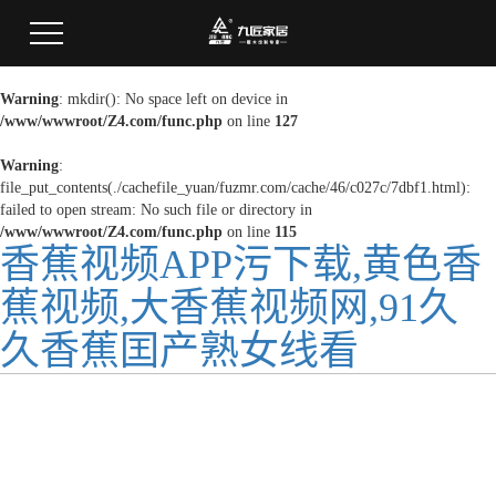
Warning
: mkdir(): No space left on device in
/www/wwwroot/Z4.com/func.php
on line
127
Warning
:
file_put_contents(./cachefile_yuan/fuzmr.com/cache/46/c027c/7dbf1.html):
failed to open stream: No such file or directory in
/www/wwwroot/Z4.com/func.php
on line
115
香蕉视频APP污下载,黄色香
蕉视频,大香蕉视频网,91久
久香蕉囯产熟女线看