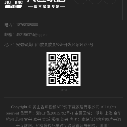
电话：18768389888
邮箱：452196374@qq.com
地址：安徽省黄山市歙县歙县经济开发区紫环路5号
扫一扫
Copyright © 黄山香蕉视频APP污下载家居有限公司 All rights
reserved 备案号：
浙ICP备20015792号-1
主营区域：
湖州
上海
金华
杭州
苏州
宜兴
嘉兴
宣城
常州
绍兴
声明：本站部分内容图片来源
于互联网，如有侵权尽早时间联系管理员删除，谢谢！