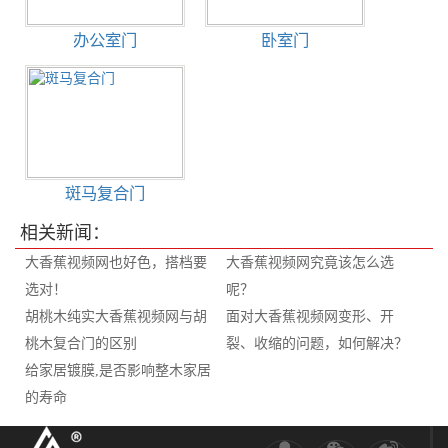
办公室门
卧室门
斑马复合门
相关新闻：
大香蕉视频网也好色，搭档要
大香蕉视频网究竟该怎么选
选对！
呢？
胡桃木纯实大香蕉视频网与胡
面对大香蕉视频网变形、开
桃木复合门的区别
裂、收缩的问题，如何解决？
给家居镀膜,是否影响整木家居
的寿命