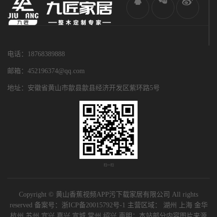
电话：18768389888
邮箱：452196374@qq.com
地址：安徽省黄山市歙县歙县经济开发区紫环路5号
扫一扫
Copyright © 黄山香蕉视频APP污下载家居有限公司 All rights
reserved 备案号：
浙ICP备20015792号-1
主营区域：
湖州
上海
金华
杭州
苏州
宜兴
嘉兴
宣城
常州
绍兴
声明：本站部分内容图片来源