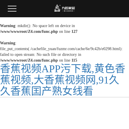
Warning
: mkdir(): No space left on device in
/www/wwwroot/Z4.com/func.php
on line
127
Warning
:
file_put_contents(./cachefile_yuan/fuzmr.com/cache/6e/9c42b/e0298.html):
failed to open stream: No such file or directory in
/www/wwwroot/Z4.com/func.php
on line
115
香蕉视频APP污下载,黄色香
蕉视频,大香蕉视频网,91久
久香蕉囯产熟女线看