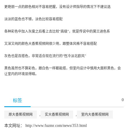
更艳丽一点的颜色相对不容易把握，没有设计师指导的情况下不建议选
淡淡的蓝色也不错，淡色比较容易搭配
各种彩色中加入灰度之后看上去比较“高级”，就是传说中的莫兰迪色系
又深又纯的颜色大香蕉视频网很少用，跟整体风格不容易搭配
灰色也是百搭色，非常适合现在流行的“性冷淡北欧风”
黑色虽然也不算彩色，跟白色一样都能搭，但室内设计中慎用大面积黑色，会
让室内的环境显得暗。
0
标签
,
,
原大香蕉视频网
实大香蕉视频网
室内大香蕉视频网
本文网址： http://www.fuzmr.com/news/353.html