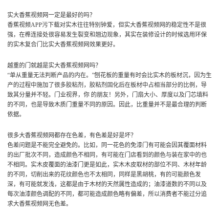
实大香蕉视频网一定是最好的吗？
香蕉视频APP污下载对实木往往特别钟爱，但实大香蕉视频网的稳定性不是很
强，在榫连接处很容易发生裂变和翘边现象，其实在装修设计的时候选用环保
的实木复合门比实大香蕉视频网效果更好。
越重的门就越是实大香蕉视频网吗？
“单从重量无法判断产品的内在。”刨花板的重量有时会比实木的板材沉，因为生
产的过程中施加了很多胶粘剂，胶粘剂固化后在板材中占相当部分的比例，导
致其分量并不轻。门业视界，你 的朋友！另外，门扇大小、厚度以及门芯填料
的不同，也是导致木质门重量不同的原因。因此，比重量并不是最合理的判断
依据。
很多大香蕉视频网都存在色差，有色差是好是坏？
色差问题是不能完全避免的。比如，同一花色的免漆门有可能会因其覆面材料
的出厂批次不同，造成颜色不相同，有可能在门店看到的颜色与装在家中的也
不相同。实木皮覆面的油漆门更是如此，实木木皮取材的部位不同、木材年龄
的不同，切削出来的花纹颜色也不太相同，同样是黑胡桃，有的可能颜色发
深，有可能就发浅，这都是由于木材的天然属性造成的；油漆道数的不同以及
每次油漆颜色调配的不同，都可能造成颜色略有偏差，所以消费者不能过分追
求大香蕉视频网无色差。