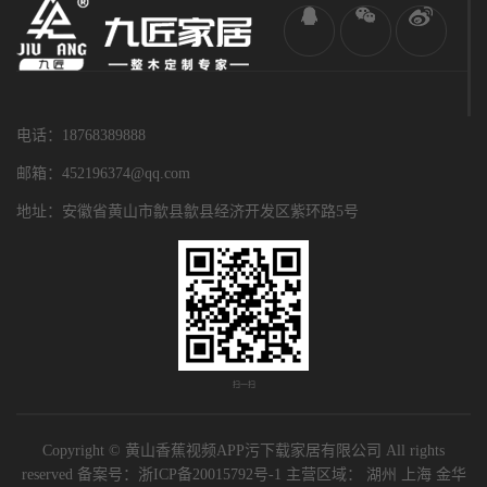
电话：18768389888
邮箱：452196374@qq.com
地址：安徽省黄山市歙县歙县经济开发区紫环路5号
扫一扫
Copyright © 黄山香蕉视频APP污下载家居有限公司 All rights
reserved 备案号：
浙ICP备20015792号-1
主营区域：
湖州
上海
金华