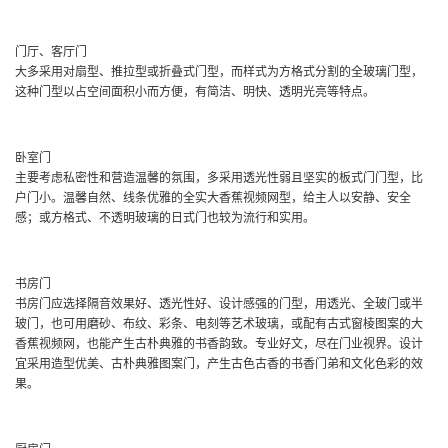
门厅、客厅门
大多采用对扇型、推拉型或折叠式门型，而样式为方格式分割的全玻璃门型，
这种门型以占空间面积小而方便，有简洁、明快、透明光亮等特点。
卧室门
主要考虑私密性和营造温馨的氛围，多采用透光性弱且坚实的板式门门型，比
户门小。温馨自然、线条优雅的全实大香蕉视频网型，给主人以安静、安全
感；或方格式、不透明玻璃的日式门也较为流行和实用。
书房门
书房门应选择隔音效果好、透光性好、设计感强的门型，用透光、全玻门或半
玻门，也可用磨砂、布纹、彩条、电刻等艺术玻璃，或配有古式窗棱图案的大
香蕉视频网，也能产生古朴典雅的书香韵致。专业好文，尽在门业视界。设计
宜采用造型优美、古朴典雅图案门，产生古色古香的书香门弟和文化色彩的效
果。