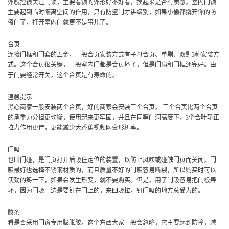
外貌控很关注门锁，主要看锁的外形好不好看，摸起来是否有质感。室内门锁
主要起到临时隔离空间的作用，只有防盗门才讲级别，如果小偷都撬开你的防
盗门了，打开室内门就更不是事儿了。
合页
连接门框和门套的五金，一般合页安装方式有子母合页、单剔、双剔3种安装方
式。这个合页很关键，一般室内门都是合页坏了，但是门扇和门框还完好。由
于门要经常开关，这个合页是有寿命的。
温馨提示
黑心商家一般安装两个合页，好的商家会安装三个合页。 三个合页比两个合页
的承重力分担更均衡，使用起来更牢固，并且在同等门洞高度下，3个合叶轿正
拉力作用更佳，更能减少大香蕉视频网变形机率。
门吸
也叫门碰，是门页打开后吸住定位的装置，以防止风吹或碰触门页而关闭。门
吸最好也选择不锈钢材质的，而且质量不好的门吸容易断裂，所以购买时可以
使劲的掰一下，如果会发生形变，就不要购买。但是，用了门吸容易把门板弄
坏，因为门吸一边是要钉在门上的，来回吸拉，钉门吸的地方总受力的。
胶条
看是否采用门窗专用膨胀胶。这个东西大家一般会忽略，它主要起到防撞，减