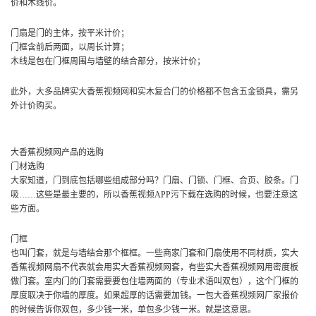
价和木线价。
门扇是门的主体，按平米计价；
门框含前后两面，以周长计算；
木线是包在门框周围与墙壁的结合部分，按米计价；
此外，大多品牌实大香蕉视频网和实木复合门的价格都不包含五金锁具，需另
外计价购买。
大香蕉视频网产品的选购
门材选购
大家知道，门到底包括哪些组成部分吗？门扇、门锁、门框、合页、胶条。门
吸……这些是最主要的，所以香蕉视频APP污下载在选购的时候，也要注意这
些方面。
门框
也叫门套，就是与墙结合那个框框。一些商家门套和门扇使用不同材质，实大
香蕉视频网扇不代表就会用实大香蕉视频网套，有些实大香蕉视频网用密度板
做门套。室内门的门套需要要包住墙两面的（专业术语叫双包），这个门框的
厚度取决于你墙的厚度。如果超厚的话需要加钱。一包大香蕉视频网厂家报价
的时候告诉你双包，多少钱一米，单包多少钱一米。就是这意思。