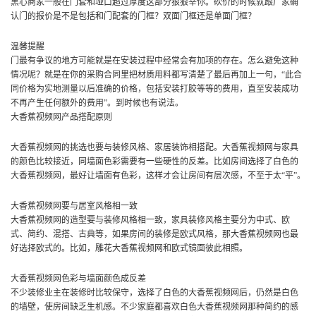
黑心商家一般在门套和垭口超过厚度这部分狠狠宰你。砍价的时候就跟厂家确
认门的报价是不是包括和门配套的门框？双面门框还是单面门框？
温馨提醒
门最有争议的地方可能就是在安装过程中经常会有加项的存在。怎么避免这种
情况呢？就是在你的采购合同里把材质用料都写清楚了最后再加上一句，“此合
同价格为实地测量以后准确的价格，包括安装打胶等等的费用，直至安装成功
不再产生任何额外的费用”。到时候也有说法。
大香蕉视频网产品搭配原则
大香蕉视频网的挑选也要与装修风格、家居装饰相搭配。大香蕉视频网与家具
的颜色比较接近，同墙面色彩需要有一些硬性的反差。比如房间选择了白色的
大香蕉视频网，最好让墙面有色彩，这样才会让房间有层次感，不至于太“平”。
大香蕉视频网要与居室风格相一致
大香蕉视频网的造型要与装修风格相一致，家具装修风格主要分为中式、欧
式、简约、混搭、古典等，如果房间的装修是欧式风格，那大香蕉视频网也最
好选择欧式的。比如，雕花大香蕉视频网和欧式镜面彼此相照。
大香蕉视频网色彩与墙面颜色成反差
不少装修业主在装修时比较保守，选择了白色的大香蕉视频网后，仍然是白色
的墙壁，使房间缺乏生机感。不少家庭都喜欢白色大香蕉视频网那种简约的感