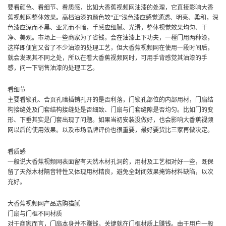
要看颜色、看细节、看质感，比如大香蕉视频网油漆的处理，它直接影响大香
蕉视频网整体效果。高档油漆的颜色较“正”浅色漆应感觉通透、明亮、柔和，深
色漆应深而不黑、亚光而不暗，手感应细腻、光滑，整体视觉效果均匀、干
净、美观。市场上一些商家为了省钱，会在油漆上下功夫，一樘门用两种漆，
这样即便宜又省了不少油漆的处理工艺，但大香蕉视频网在使用一段时间后，
就会发现其不同之处，所以在看大香蕉视频网时，可用手背感觉其油漆的手
感，问一下销售油漆的处理工艺。
看细节
主要看锁孔、合页孔暗插销孔开的是否利落，门锁孔部位的内部用材，门扇结
构接缝处及门套结构接缝处是否细致、门扇与门套缝隙是否均匀。比如门的变
形、下垂其实是门套出现了问题。如果当初安装没做好，也会影响大香蕉视频
网以后的使用效果。以及市场品牌评价也很重要，最好要货比三家再做决定。
看质感
一般说大香蕉视频网表面留有天然木材孔洞的，用材及工艺相对好一些，既保
留了天然木材隔音特性又体现用材精良，避免全封闭效果掩饰材料缺陷，以次
充好。
大香蕉视频网产品选购猫腻
门扇与门框不同材质
对于商家而言，门扇本身并不赚钱，关键就在门框材质上赚钱。由于用户一般