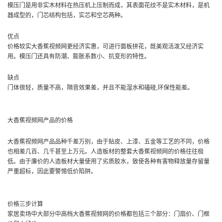
模压门是用非实木材料在热压机上压制而成，其表面花纹不是实木材料，是机
器成型的，门芯结构包括，实芯和空芯两种。
优点
价格较实大香蕉视频网更经济实惠，可进行面板拼花，既美观活泼又经济实
用。模压门还具有防潮、膨胀系数小、抗变形的特性。
缺点
门体很轻，质量不高，隔音效果差，并且不能湿水和磕碰,环保性能差。
大香蕉视频网产品的价格
大香蕉视频网产品品种千差万别，由于贴皮、上漆、五金等工艺的不同，价格
也相差几百、几千甚至上万元。人造板材的整套大香蕉视频网的价格往往极
低。由于廉价的人造板材大量使用了劣质胶水，致使各种有害物释放量存留量
严重超标，因此要警惕低价陷阱。
价格三步计算
家居卖场中大部分中高档大香蕉视频网的价格都包括三个部分：门扇价、门框