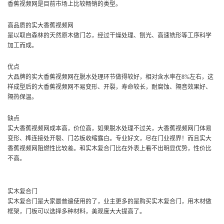
香蕉视频网是目前市场上比较畅销的类型。
高品质的实大香蕉视频网
是以取自森林的天然原木做门芯，经过干燥处理、刨光、高速铣形等工序科学
加工而成。
优点
大品牌的实大香蕉视频网在脱水处理环节做得较好，相对含水率在8%左右，这
样成型后的大香蕉视频网不易变形、开裂，寿命较长，耐腐蚀、隔音效果好、
隔热保温。
缺点
实大香蕉视频网成本高，价位高，如果脱水处理不过关，大香蕉视频网门体易
变形、榫连接处开裂、门芯板收缩露白。专业好文，尽在门业视界！而且实大
香蕉视频网阻燃性比较差。和实木复合门比在外表上看不出明显优势，性价比
不高。
实木复合门
实木复合门是大家最普遍使用的了，业主更多的是购买实木复合门，用木材做
框架，门板可以选择多种材料，美观度大大提高了。