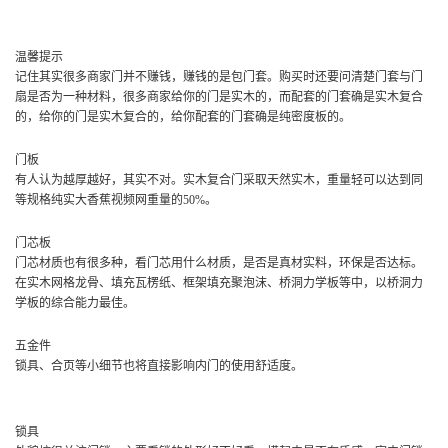
温馨提示
记住其实很多商家门并不赚钱，赚钱的是包门套。购买时还要问清楚门套与门
扇是否为一种材料，很多商家给你的门是实木的，而配套的门套确是实木复合
的，给你的门是实木复合的，给你配套的门套确是纯密度板的。
门板
有人认为越厚越好，其实不对。实木复合门采取天然实木，重量轻可以达到同
等规格纯实大香蕉视频网重量的50%。
门芯板
门芯材质也有很多种，看门芯用什么材质，是否是真材实料，环保是否达标。
在实木网格龙骨、填充瓦楞纸、框架填充聚泡沫、桥洞力学板等中，以桥洞力
学板的综合能力最佳。
五金件
锁具、合页等小细节也将直接影响内门的使用舒适度。
锁具