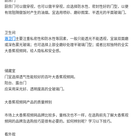
厨房门
厨房门可以做穿视，也可以做半穿视，应选择防水性、密封性好的门型，以便
有效阻隔做饭时产生的油烟。宜选用喷砂、磨砂图案、半透光的半面玻璃门。
卫生间
浴卫门
主要注重私密性和防水性等因素，一般只能透光不能透视，宜装双面磨
或深色雾光玻璃；也可选择上部全磨砂处理半玻璃门型；或者比较独特的全实
大香蕉视频网，给人隐私和安全感。
储藏室
门宜选择透气性能较好的百叶大香蕉视频网。
阳台、露台门
应采用采光好、透明度高的全玻璃门。
大香蕉视频网产品的质量辨别
市场上大香蕉视频网品牌比较多，量档次也不一样，在选购前先了解大香蕉视
频网的品牌及选购技巧是很有必要的。如何辨别呢？学习以下技巧。
看外观