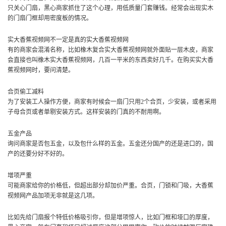
只关心门扇，黑心商家抓住了这个心理，用低质量门套赚钱。经常会出现实木
的门扇门框却用密度板的情况。
实大香蕉视频网不一定是真的实大香蕉视频网
有的商家会混淆名称，比如橡木复合实大香蕉视频网就外面贴一层木皮，商家
会直接也叫橡木实大香蕉视频网，几百一平米的东西卖好几千。在购买实大香
蕉视频网时，要问清楚。
合页偷工减料
为了安装工人操作方便，商家有时候会一扇门只用2个合页，少安装，或者采用
子母合页或者单剔安装方式。这样安装的门真的不耐用啊。
五金产品
询问商家是否包五金，以及包什么样的五金。五金还分国产的还是进口的，国
产的还要分好不好的。
增项严重
可能商家给你的价格低，但超出部分却加价严重。合页，门锁和门吸，大香蕉
视频网产品加项无非就是这几项。
比如先给门扇报个特低价格吸引你，但是增项惊人，比如门框和垭口的厚度，