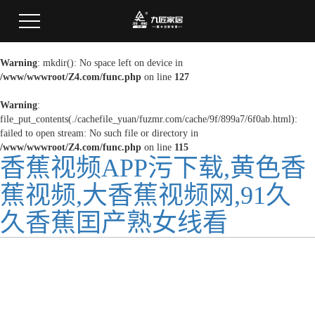
Warning
: mkdir(): No space left on device in
/www/wwwroot/Z4.com/func.php
on line
127
Warning
:
file_put_contents(./cachefile_yuan/fuzmr.com/cache/9f/899a7/6f0ab.html):
failed to open stream: No such file or directory in
/www/wwwroot/Z4.com/func.php
on line
115
香蕉视频APP污下载,黄色香
蕉视频,大香蕉视频网,91久
久香蕉囯产熟女线看