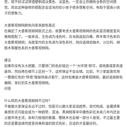
觉，就不妨试试将墙壁刷成淡黄色、淡蓝色，一定会让你拥有全新的空间感
觉。而且这种装修的搭配还会适当的给小孩子很多想象空间，有助于提高小孩
子的想象力。
大香蕉视频网颜色向家具颜色靠近
在确定了大香蕉视频网款式之后，就要考虑大香蕉视频网的色彩是否跟居室风
格相搭配了。一般来说，主色调为浅色时，应当挑选如白橡、桦木等冷色系的
大香蕉视频网；当居室内的主色调为深色系时，则应选择如柚木、沙比利、胡
桃木等暖色系的大香蕉视频网。
建议
如果你没有太大把握，只要将门的色彩接近一个“大环境”即可，或地面或家具或
装饰，然后再在细节上区别一下，这样保证不会出错。比如，不少家庭喜欢用
一整面红色的“砖墙”做装饰装点客厅，这时如果装大香蕉视频网，最好选择颜色
偏暗、发红的实大香蕉视频网。
问答
什么样的大香蕉视频网不过时？
不敢跟大家保证永远不过时，但是可以跟大家说说趋势，现代构成、金属感等
美感形式可能会成为一种趋势，混油、黑胡桃等非中庸色彩在未来几年内还会
占据市场主流，亲和力极强的紫葳、樱桃木也会被一部分人接受。不过最主要
的还是要选择同居室风格和谐的款式色彩，合适的才是最好的。