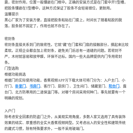
震，密封作用，位置一般镶嵌在门框中。正确的安装方式是在门套中开T型槽，
把胶条镶嵌在T型槽中，这种方式保证了胶条不会轻易错位，更耐用。
温馨提示
黑心厂家为了安装方便，直接把胶条粘贴在门套上，时间长了随着粘胶的脱
落，胶条就不固定了，作用也就不存在了。
密封条
密封条直接关系到门的致密性。它就“藏”在门套和门扇的接触部分，摸起来比较
柔软。正规企业都会加上密封条，避免关门后总有一道缝的问题。若密封不
严，木材就容易释放甲醛，环保不达标。国内一些大品牌提供内门专用密封
条。
门型选购
根据功能挑选
根据门的实际使用功能，香蕉视频APP污下载大体可将门分为：入户主门、小
厅门、
卧室门
、
书房门
、客厅门、厨房门 、卫生间门、储藏室门、
阳台门
、露
台门、北方防寒用的二道保温门等。对哪个房间采用何种门，事先就要有一个
明确的规划。
入户门
除考虑安全因素的防盗门之外，从美观实用角度，多数人家又选用了具有装饰
效果的结实、厚重感的全实大香蕉视频网型。又考虑出入的安全性和建筑传统
的藏式习惯，除有特殊要求外，一般不采用玻璃门。